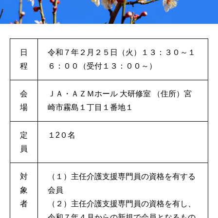
日
令和７年２月２５日（火）１３：３０～１
程
６：００（受付１３：００～）
会
ＪＡ・ＡＺＭホール 大研修室 （住所）宮
場
崎市霧島１丁目１番地１
定
１2０名
員
対
（１）主任介護支援専門員の資格を有する
象
会員
者
（２）主任介護支援専門員の資格を有し、
令和７年４月からの新規で会員となるもの