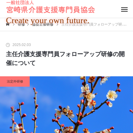
Create your own future.
研修
協会主催研修
主任介護支援専門員フォローアップ研修の開催について
2025.02.03
主任介護支援専門員フォローアップ研修の開
催について
法定外研修