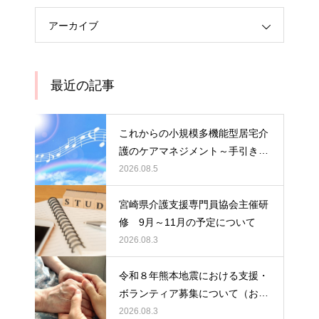
アーカイブ
最近の記事
これからの小規模多機能型居宅介
護のケアマネジメント～手引きの
活用と実践から学ぶ、利用者・家
2026.08.5
族・地域を支える力～ 受講者の
募集について
宮崎県介護支援専門員協会主催研
修 9月～11月の予定について
2026.08.3
令和８年熊本地震における支援・
ボランティア募集について（お願
い）
2026.08.3