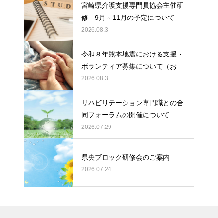
募集について
宮崎県介護支援専門員協会主催研
修 9月～11月の予定について
2026.08.3
令和８年熊本地震における支援・
ボランティア募集について（お願
い）
2026.08.3
リハビリテーション専門職との合
同フォーラムの開催について
2026.07.29
県央ブロック研修会のご案内
2026.07.24