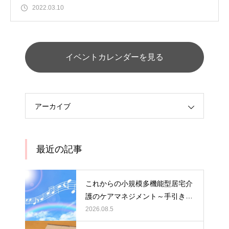
2022.03.10
イベントカレンダーを見る
アーカイブ
最近の記事
これからの小規模多機能型居宅介
護のケアマネジメント～手引きの
活用と実践から学ぶ、利用者・家
2026.08.5
族・地域を支える力～ 受講者の