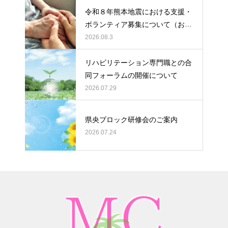
令和８年熊本地震における支援・
ボランティア募集について（お願
い）
2026.08.3
リハビリテーション専門職との合
同フォーラムの開催について
2026.07.29
県央ブロック研修会のご案内
2026.07.24