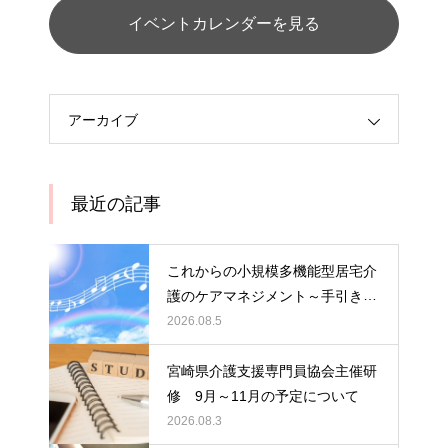
イベントカレンダーを見る
アーカイブ
最近の記事
これからの小規模多機能型居宅介
護のケアマネジメント～手引きの
活用と実践から学ぶ、利用者・家
2026.08.5
族・地域を支える力～ 受講者の
募集について
宮崎県介護支援専門員協会主催研
修 9月～11月の予定について
2026.08.3