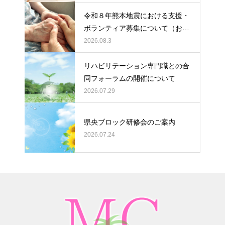
令和８年熊本地震における支援・
ボランティア募集について（お願
い）
2026.08.3
リハビリテーション専門職との合
同フォーラムの開催について
2026.07.29
県央ブロック研修会のご案内
2026.07.24