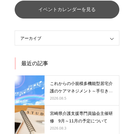
イベントカレンダーを見る
アーカイブ
最近の記事
これからの小規模多機能型居宅介
護のケアマネジメント～手引きの
活用と実践から学ぶ、利用者・家
2026.08.5
族・地域を支える力～ 受講者の
募集について
宮崎県介護支援専門員協会主催研
修 9月～11月の予定について
2026.08.3