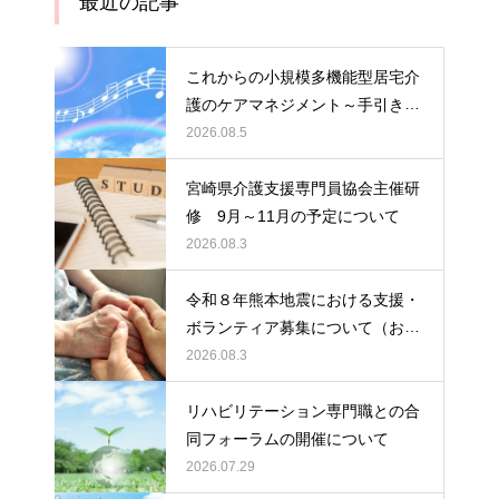
最近の記事
これからの小規模多機能型居宅介
護のケアマネジメント～手引きの
活用と実践から学ぶ、利用者・家
2026.08.5
族・地域を支える力～ 受講者の
募集について
宮崎県介護支援専門員協会主催研
修 9月～11月の予定について
2026.08.3
令和８年熊本地震における支援・
ボランティア募集について（お願
い）
2026.08.3
リハビリテーション専門職との合
同フォーラムの開催について
2026.07.29