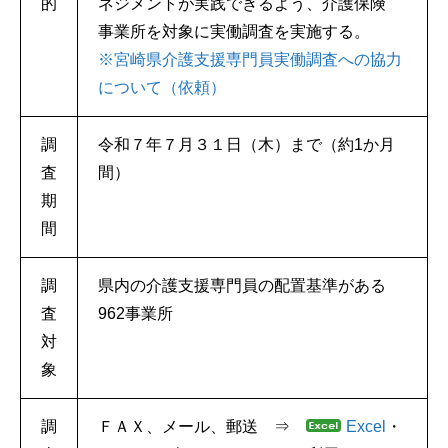
的
ネジメントが実践できるよう、介護保険
事業所を対象に実働調査を実施する。
※宮崎県介護支援専門員実働調査への協力
について（依頼）
調
令和７年７月３１日（木）まで（約1か月
査
間）
期
間
調
県内の介護支援専門員の配置基準がある
査
962事業所
対
象
調
ＦＡＸ、メール、郵送 ⇒
Excel
・