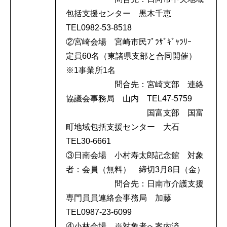
包括支援センター 黒木千恵
TEL0982-53-8518
②宮崎会場 宮崎市民ﾌﾟﾗｻﾞｷﾞｬﾗﾘｰ
定員60名（東諸県支部と合同開催）
※1事業所1名
問合先：宮崎支部 連絡
協議会事務局 山内 TEL47-5759
国富支部 国富
町地域包括支援センター 大石
TEL30-6661
③日南会場 小村寿太郎記念館 対象
者：会員（無料） 締切3月8日（金）
問合先：日南市介護支援
専門員員連絡会事務局 加藤
TEL0987-23-6099
④小林会場 ※対象者へ案内済