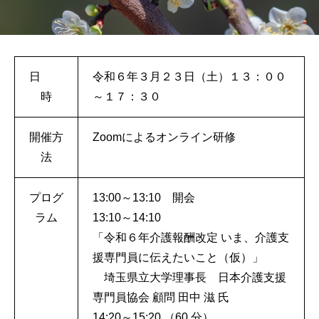
日
令和６年３月２３日（土）１３：００
時
～１７：３０
開催方
Zoomによるオンライン研修
法
プログ
13:00～13:10 開会
ラム
13:10～14:10
「令和６年介護報酬改定 いま、介護支
援専門員に伝えたいこと（仮）」
埼玉県立大学理事長 日本介護支援
専門員協会 顧問 田中 滋 氏
14:20～15:20 （60 分）