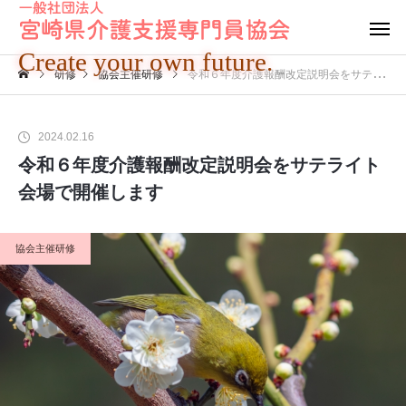
Create your own future.
研修
協会主催研修
令和６年度介護報酬改定説明会をサテライト会場で開催します
2024.02.16
令和６年度介護報酬改定説明会をサテライト
会場で開催します
協会主催研修