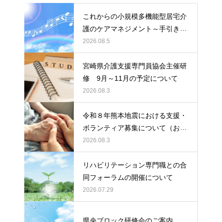
これからの小規模多機能型居宅介
護のケアマネジメント～手引きの
活用と実践から学ぶ、利用者・家
2026.08.5
族・地域を支える力～ 受講者の
募集について
宮崎県介護支援専門員協会主催研
修 9月～11月の予定について
2026.08.3
令和８年熊本地震における支援・
ボランティア募集について（お願
い）
2026.08.3
リハビリテーション専門職との合
同フォーラムの開催について
2026.07.29
県央ブロック研修会のご案内