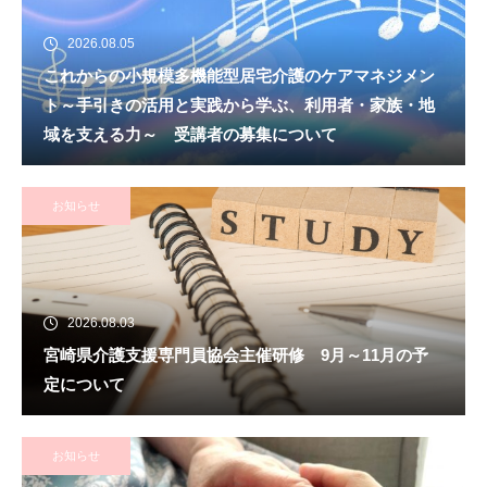
2026.08.05
これからの小規模多機能型居宅介護のケアマネジメン
ト～手引きの活用と実践から学ぶ、利用者・家族・地
域を支える力～ 受講者の募集について
お知らせ
2026.08.03
宮崎県介護支援専門員協会主催研修 9月～11月の予
定について
お知らせ