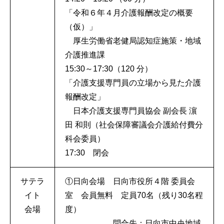
「令和６年４月介護報酬改定の概要
（仮）」
厚生労働省老健局認知症施策・地域
介護推進課
15:30～17:30（120 分）
「介護支援専門員の立場から見た介護
報酬改定」
日本介護支援専門員協会 副会長 濵
田 和則（社会保障審議会介護給付費分
科会委員）
17:30 閉会
サテラ
①日向会場 日向市役所４階 委員会
イト
室 会員無料 定員70名（残り30名程
会場
度）
問合先：日向市中央地域