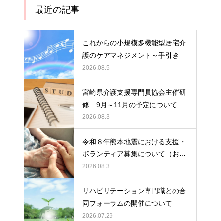
最近の記事
これからの小規模多機能型居宅介
護のケアマネジメント～手引きの
活用と実践から学ぶ、利用者・家
2026.08.5
族・地域を支える力～ 受講者の
募集について
宮崎県介護支援専門員協会主催研
修 9月～11月の予定について
2026.08.3
令和８年熊本地震における支援・
ボランティア募集について（お願
い）
2026.08.3
リハビリテーション専門職との合
同フォーラムの開催について
2026.07.29