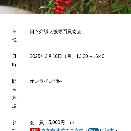
主
日本介護支援専門員協会
催
日
2025年2月10日（月）13:30～16:40
時
開
オンライン開催
催
方
法
参
会 員 5,000円 ※
加
参加費助成のご案内
・
申請書
・