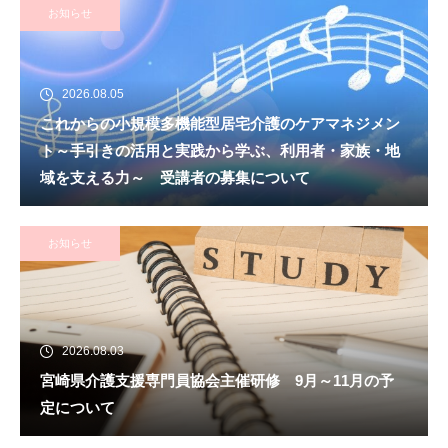
お知らせ
2026.08.05
これからの小規模多機能型居宅介護のケアマネジメン
ト～手引きの活用と実践から学ぶ、利用者・家族・地
域を支える力～ 受講者の募集について
お知らせ
2026.08.03
宮崎県介護支援専門員協会主催研修 9月～11月の予
定について