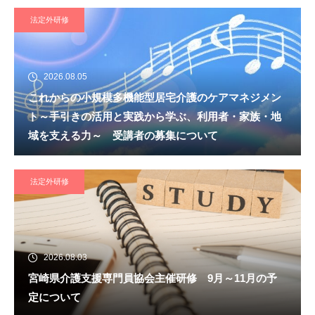
法定外研修
2026.08.05
これからの小規模多機能型居宅介護のケアマネジメン
ト～手引きの活用と実践から学ぶ、利用者・家族・地
域を支える力～ 受講者の募集について
法定外研修
2026.08.03
宮崎県介護支援専門員協会主催研修 9月～11月の予
定について