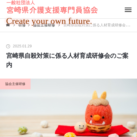
Create your own future.
研修
協会主催研修
宮崎県自殺対策に係る人材育成研修会のご案内
2025.01.29
宮崎県自殺対策に係る人材育成研修会のご案
内
協会主催研修