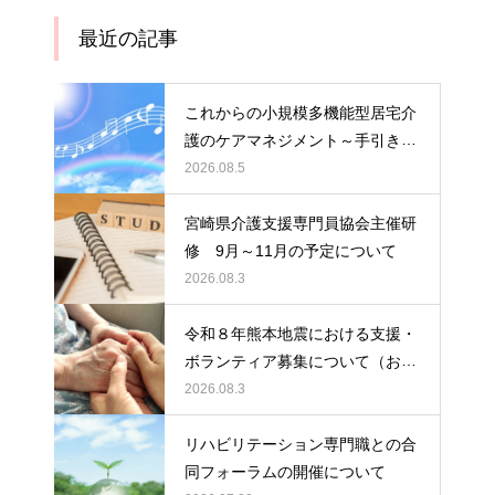
最近の記事
これからの小規模多機能型居宅介
護のケアマネジメント～手引きの
活用と実践から学ぶ、利用者・家
2026.08.5
族・地域を支える力～ 受講者の
募集について
宮崎県介護支援専門員協会主催研
修 9月～11月の予定について
2026.08.3
令和８年熊本地震における支援・
ボランティア募集について（お願
い）
2026.08.3
リハビリテーション専門職との合
同フォーラムの開催について