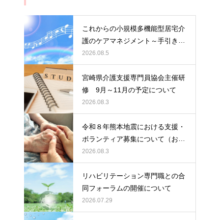
これからの小規模多機能型居宅介
護のケアマネジメント～手引きの
活用と実践から学ぶ、利用者・家
2026.08.5
族・地域を支える力～ 受講者の
募集について
宮崎県介護支援専門員協会主催研
修 9月～11月の予定について
2026.08.3
令和８年熊本地震における支援・
ボランティア募集について（お願
い）
2026.08.3
リハビリテーション専門職との合
同フォーラムの開催について
2026.07.29