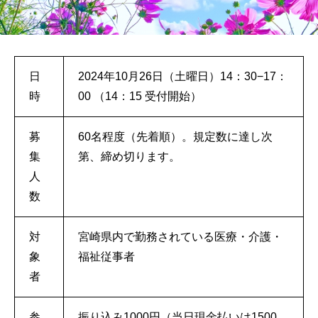
日
2024年10月26日（土曜日）14：30−17：
時
00 （14：15 受付開始）
募
60名程度（先着順）。規定数に達し次
集
第、締め切ります。
人
数
対
宮崎県内で勤務されている医療・介護・
象
福祉従事者
者
参
振り込み1000円（当日現金払いは1500