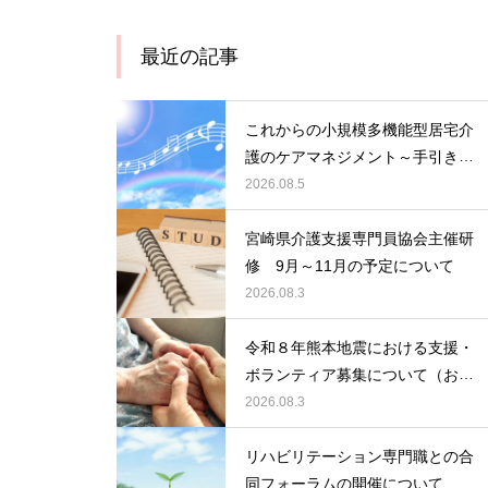
最近の記事
これからの小規模多機能型居宅介
護のケアマネジメント～手引きの
活用と実践から学ぶ、利用者・家
2026.08.5
族・地域を支える力～ 受講者の
募集について
宮崎県介護支援専門員協会主催研
修 9月～11月の予定について
2026.08.3
令和８年熊本地震における支援・
ボランティア募集について（お願
い）
2026.08.3
リハビリテーション専門職との合
同フォーラムの開催について