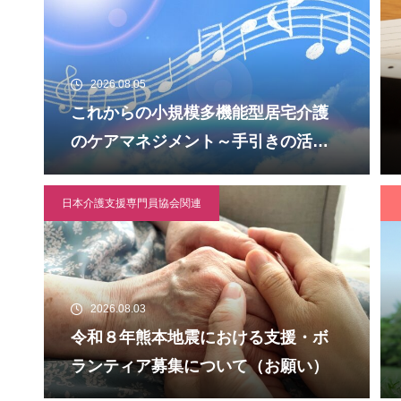
2026.08.05
これからの小規模多機能型居宅介護
のケアマネジメント～手引きの活用
と実践から学ぶ、利用者・家族・地
域を支える力～ 受講者の募集につ
日本介護支援専門員協会関連
いて
2026.08.03
令和８年熊本地震における支援・ボ
ランティア募集について（お願い）