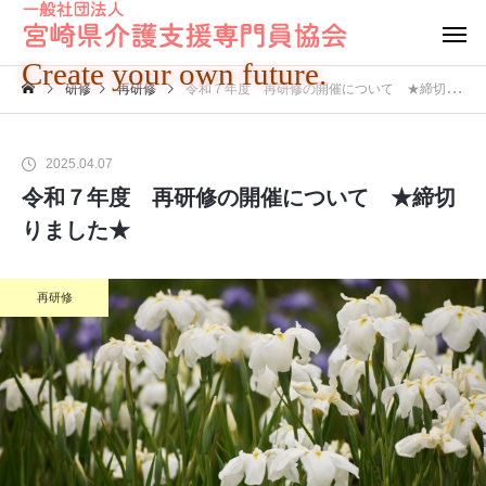
Create your own future.
研修
再研修
令和７年度 再研修の開催について ★締切りました★
2025.04.07
令和７年度 再研修の開催について ★締切
りました★
再研修