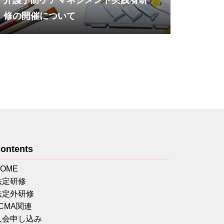
介護予防ケアマネジメント実践者研
修の開催について
ontents
HOME
法定研修
法定外研修
JCMA関連
入会申し込み