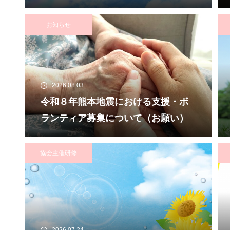
と実践から学ぶ、利用者・家族・地
域を支える力～ 受講者の募集につ
お知らせ
いて
2026.08.03
令和８年熊本地震における支援・ボ
ランティア募集について（お願い）
協会主催研修