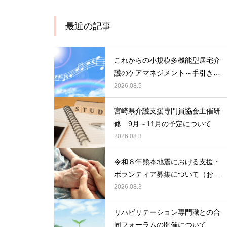
最近の記事
これからの小規模多機能型居宅介
護のケアマネジメント～手引きの
活用と実践から学ぶ、利用者・家
2026.08.5
族・地域を支える力～ 受講者の
募集について
宮崎県介護支援専門員協会主催研
修 9月～11月の予定について
2026.08.3
令和８年熊本地震における支援・
ボランティア募集について（お願
い）
2026.08.3
リハビリテーション専門職との合
同フォーラムの開催について