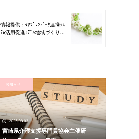
情報提供：ｹｱﾌﾟﾗﾝﾃﾞｰﾀ連携ｼｽ
ﾃﾑ活用促進ﾓﾃﾞﾙ地域づくり事
業「好事例集」
お知らせ
2026.08.03
宮崎県介護支援専門員協会主催研