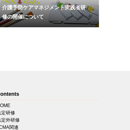
介護予防ケアマネジメント実践者研
修の開催について
ontents
HOME
法定研修
法定外研修
JCMA関連