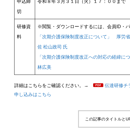
申込締
令和８年３月３１日（火）１７：００まで
切
研修資
※閲覧・ダウンロードするには、会員ID・
料
「次期介護保険制度改正について」 厚労
佐 松山政司 氏
「次期介護保険制度改正への対応の経緯につ
林広美
詳細はこちらをご確認ください。→
伝達研修チ
申し込みはこちら
この記事のタイトルとU