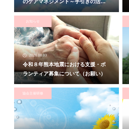
のケアマネジメント～手引きの活用
と実践から学ぶ、利用者・家族・地
域を支える力～ 受講者の募集につ
お知らせ
いて
2026.08.03
令和８年熊本地震における支援・ボ
ランティア募集について（お願い）
協会主催研修