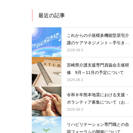
最近の記事
これからの小規模多機能型居宅介
護のケアマネジメント～手引きの
活用と実践から学ぶ、利用者・家
2026.08.5
族・地域を支える力～ 受講者の
募集について
宮崎県介護支援専門員協会主催研
修 9月～11月の予定について
2026.08.3
令和８年熊本地震における支援・
ボランティア募集について（お願
い）
2026.08.3
リハビリテーション専門職との合
同フォーラムの開催について