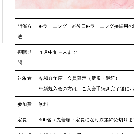
開催方
e-ラーニング ※後日e-ラーニング接続用
法
視聴期
４月中旬～末まで
間
対象者
令和８年度 会員限定（新規・継続）
※新規入会の方は、ご入会手続き完了後に
参加費
無料
定員
300名（先着順・定員になり次第締め切りま