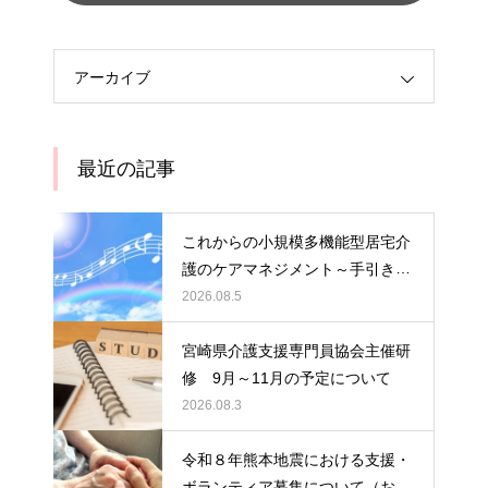
アーカイブ
最近の記事
これからの小規模多機能型居宅介
護のケアマネジメント～手引きの
活用と実践から学ぶ、利用者・家
2026.08.5
族・地域を支える力～ 受講者の
募集について
宮崎県介護支援専門員協会主催研
修 9月～11月の予定について
2026.08.3
令和８年熊本地震における支援・
ボランティア募集について（お願