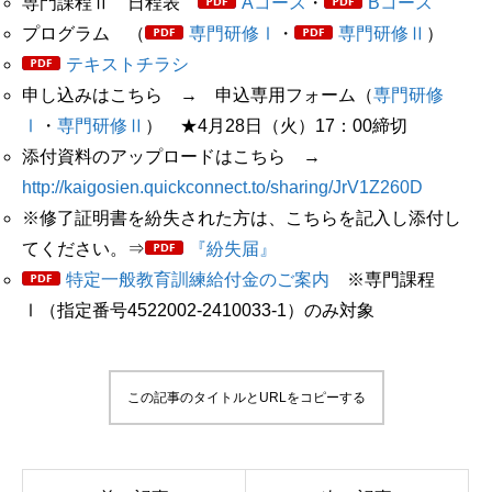
専門課程Ⅱ 日程表
Aコース
・
Bコース
プログラム （
専門研修Ⅰ
・
専門研修Ⅱ
）
テキストチラシ
申し込みはこちら → 申込専用フォーム（
専門研修
Ⅰ
・
専門研修Ⅱ
） ★4月28日（火）17：00締切
添付資料のアップロードはこちら →
http://kaigosien.quickconnect.to/sharing/JrV1Z260D
※修了証明書を紛失された方は、こちらを記入し添付し
てください。⇒
『紛失届』
特定一般教育訓練給付金のご案内
※専門課程
Ⅰ（指定番号4522002-2410033-1）のみ対象
この記事のタイトルとURLをコピーする