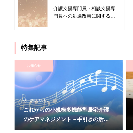
介護支援専門員・相談支援専
門員への処遇改善に関する要
望書の手交について(ご報告)
特集記事
お知らせ
2026.08.05
これからの小規模多機能型居宅介護
のケアマネジメント～手引きの活用
と実践から学ぶ、利用者・家族・地