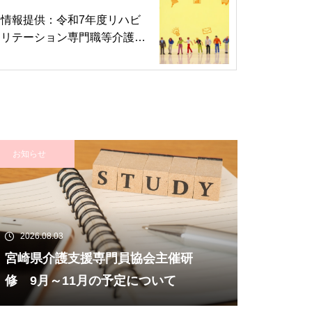
情報提供：令和7年度リハビ
リテーション専門職等介護予
防者育成研修会＆第16回訪
問リハビリテーション実務者
研修会の開催について
お知らせ
2026.08.03
宮崎県介護支援専門員協会主催研
修 9月～11月の予定について