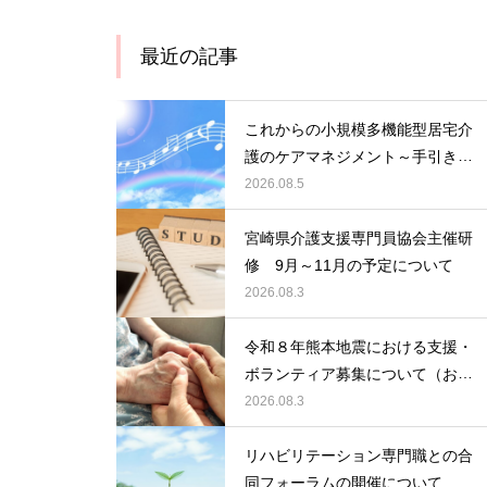
最近の記事
これからの小規模多機能型居宅介
護のケアマネジメント～手引きの
活用と実践から学ぶ、利用者・家
2026.08.5
族・地域を支える力～ 受講者の
募集について
宮崎県介護支援専門員協会主催研
修 9月～11月の予定について
2026.08.3
令和８年熊本地震における支援・
ボランティア募集について（お願
い）
2026.08.3
リハビリテーション専門職との合
同フォーラムの開催について