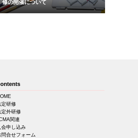
修の開催について
ontents
HOME
法定研修
法定外研修
JCMA関連
入会申し込み
お問合せフォーム