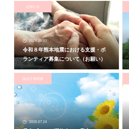
域を支える力～ 受講者の募集につ
お知らせ
いて
2026.08.03
令和８年熊本地震における支援・ボ
ランティア募集について（お願い）
協会主催研修
2026.07.24