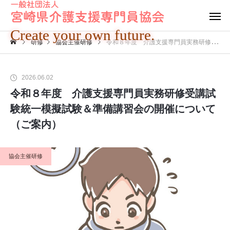
Create your own future.
研修
協会主催研修
令和８年度 介護支援専門員実務研修受講試験統一模擬試験＆準備講習会の開催について（ご案内）
2026.06.02
令和８年度 介護支援専門員実務研修受講試
験統一模擬試験＆準備講習会の開催について
（ご案内）
協会主催研修