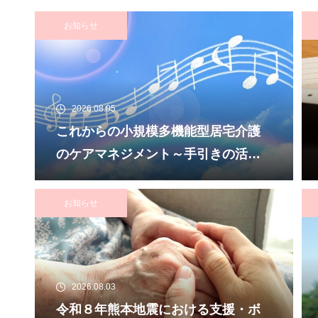
お知らせ
2026.08.05
これからの小規模多機能型居宅介護
のケアマネジメント～手引きの活用
と実践から学ぶ、利用者・家族・地
域を支える力～ 受講者の募集につ
お知らせ
いて
2026.08.03
令和８年熊本地震における支援・ボ