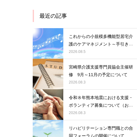
最近の記事
これからの小規模多機能型居宅介
護のケアマネジメント～手引きの
活用と実践から学ぶ、利用者・家
2026.08.5
族・地域を支える力～ 受講者の
募集について
宮崎県介護支援専門員協会主催研
修 9月～11月の予定について
2026.08.3
令和８年熊本地震における支援・
ボランティア募集について（お願
い）
2026.08.3
リハビリテーション専門職との合
同フォーラムの開催について