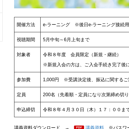
開催方法
e-ラーニング ※後日e-ラーニング接続
視聴期間
5月中旬～6月上旬まで
対象者
令和８年度 会員限定（新規・継続）
※新規入会の方は、ご入会手続き完了後
参加費
1,000円 ※受講決定後、振込に関する
定員
200名（先着順・定員になり次第締め切
申込締切
令和８年４月３０日（木）１７：００ま
講義資料ダウンロード →
講義資料
※パスワー